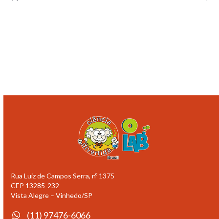
s
l
e
u
E
E
a
v
v
e
i
e
n
s
n
t
o
t
o
s
Rua Luiz de Campos Serra, nº 1375
CEP 13285-232
Vista Alegre – Vinhedo/SP
(11) 97476-6066